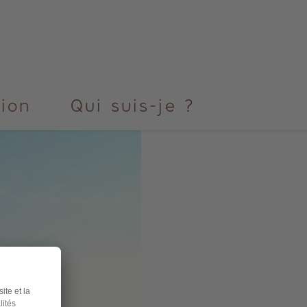
NAUX
UISSANTS
tion
Qui suis-je ?