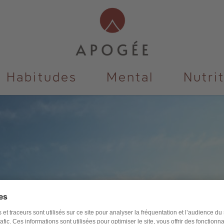
E :
ABDOMI
R DES ABDOMINAUX P
Habitudes
Mental
Nutri