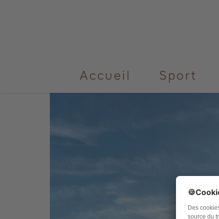
ÉTIQUETT
LA MÉTHODE POU
décembre 26th, 2020
by
Marc
Accueil
Sport