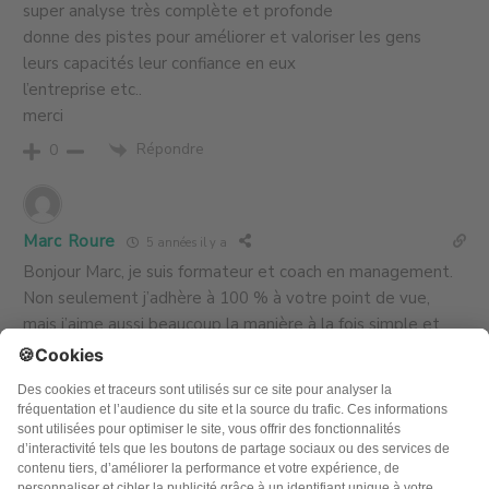
super analyse très complète et profonde
donne des pistes pour améliorer et valoriser les gens
leurs capacités leur confiance en eux
l’entreprise etc..
merci
Répondre
0
Marc Roure
5 années il y a
Bonjour Marc, je suis formateur et coach en management.
Non seulement j’adhère à 100 % à votre point de vue,
mais j’aime aussi beaucoup la manière à la fois simple et
directe dont vous le dites. Vos lettres sont pour moi une
belle source d’inspiration et … d’action !
Répondre
0